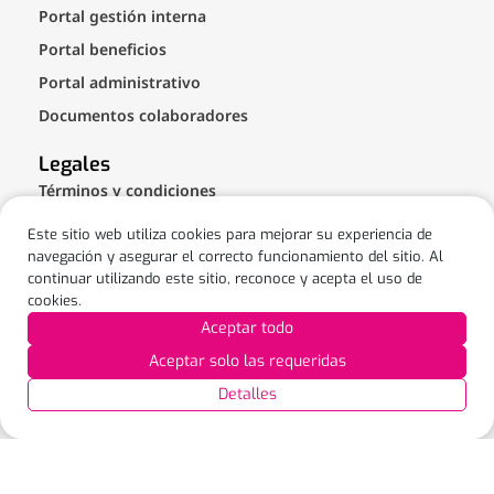
Portal gestión interna
Portal beneficios
Portal administrativo
Documentos colaboradores
Legales
Términos y condiciones
Línea Ética
Este sitio web utiliza cookies para mejorar su experiencia de
Políticas
navegación y asegurar el correcto funcionamiento del sitio. Al
continuar utilizando este sitio, reconoce y acepta el uso de
cookies.
Aceptar todo
Aceptar solo las requeridas
Detalles
© Puntored - All rights reserved - Privacy policies
Únete a la conversación