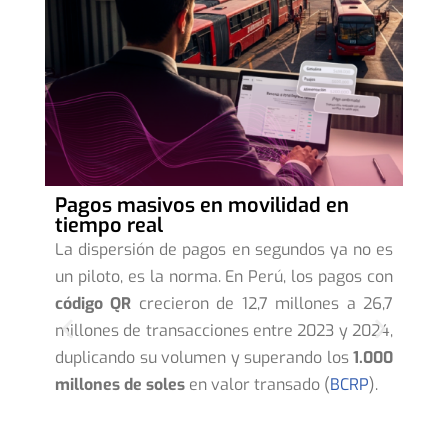
Pagos masivos en movilidad en
In
tiempo real
nos
El
La dispersión de pagos en segundos ya no es
os
im
un piloto, es la norma. En Perú, los pagos con
rte,
op
código QR
crecieron de 12,7 millones a 26,7
ores
mov
millones de transacciones entre 2023 y 2024,
 la
ba
duplicando su volumen y superando los
1.000
tar
co
millones de soles
en valor transado (
BCRP
).
pa
tra