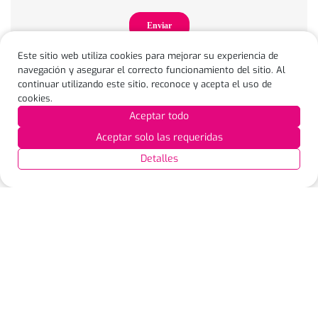
Este sitio web utiliza cookies para mejorar su experiencia de
navegación y asegurar el correcto funcionamiento del sitio. Al
continuar utilizando este sitio, reconoce y acepta el uso de
cookies.
Aceptar todo
Aceptar solo las requeridas
Detalles
Calle 100 No 19 – 61, piso 9 Edificio Empresarial Calle 100,
Bogotá
WhatsApp: 313 5559768
servicioal.cliente@puntored.co
Te puede interesar
Puntos de atención
Nuestra marca
Seguridad transaccional