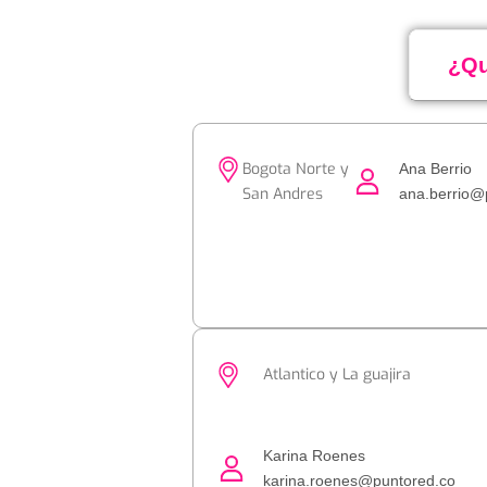
¿Qu
Bogota Norte y
Ana Berrio
San Andres
ana.berrio@
Atlantico y La guajira
Karina Roenes
karina.roenes@puntored.co