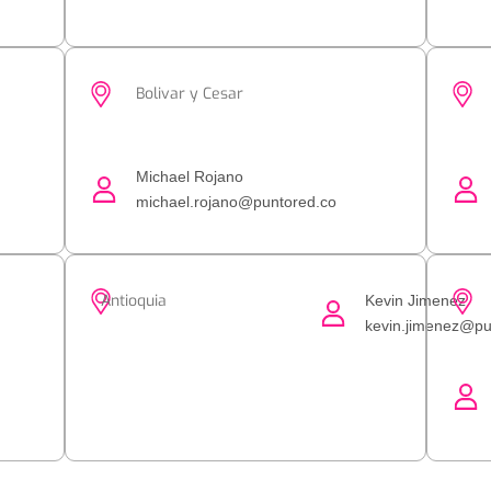
Bolivar y Cesar
Michael Rojano
michael.rojano@puntored.co
Antioquia
Kevin Jimenez
kevin.jimenez@pu