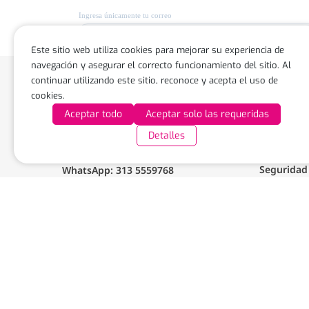
Este sitio web utiliza cookies para mejorar su experiencia de
navegación y asegurar el correcto funcionamiento del sitio. Al
continuar utilizando este sitio, reconoce y acepta el uso de
cookies.
Te puede
Aceptar todo
Aceptar solo las requeridas
Puntos de
Detalles
Calle 100 No 19 – 61, piso 9 Edificio
Nuestra m
Empresarial Calle 100, Bogotá
Seguridad
WhatsApp: 313 5559768
servicioal.cliente@puntored.co
Document
Whitepape
FAQS