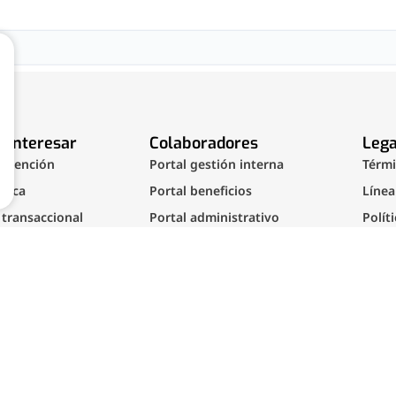
 interesar
Colaboradores
Lega
 atención
Portal gestión interna
Térmi
arca
Portal beneficios
Línea
 transaccional
Portal administrativo
Polít
os proveedores
Documentos colaboradores
rs