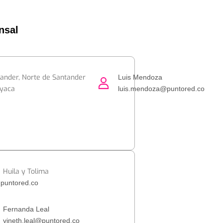
nsal
ander, Norte de Santander
Luis Mendoza
oyaca
luis.mendoza@puntored.co
Huila y Tolima
puntored.co
Fernanda Leal
yineth.leal@puntored.co