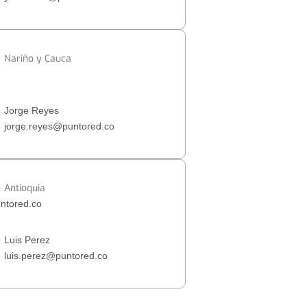
Nariño y Cauca
Jorge Reyes
jorge.reyes@puntored.co
Antioquia
ntored.co
Luis Perez
luis.perez@puntored.co