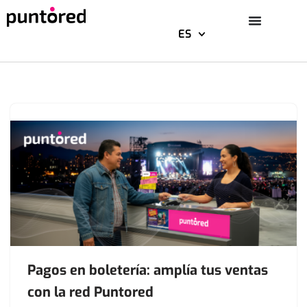
ES
Saltar
al
contenido
Pagos en boletería: amplía tus ventas
con la red Puntored