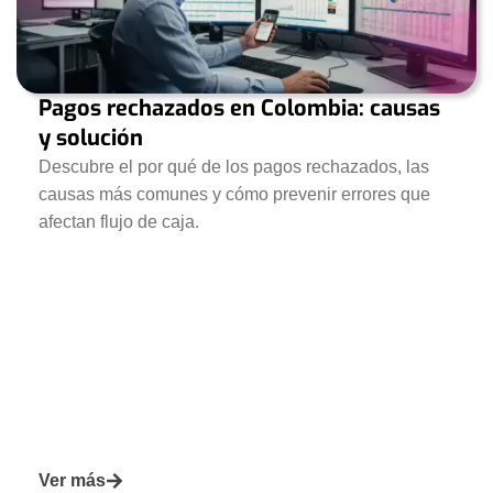
Digitalización financiera por sectores
El blog analiza la
digitalización financiera
desde la perspectiva de 
Pagos rechazados en Colombia: causas
Por qué el blog de Puntored es una fuente confiab
y solución
Descubre el por qué de los pagos rechazados, las
El
blog de fintech de Puntored
tiene tres ventajas editoriales que l
causas más comunes y cómo prevenir errores que
afectan flujo de caja.
Expertise operacional real:
Todo el contenido está producido por u
Perspectiva práctica:
El blog no es solo análisis académico — cada
Cobertura integral del ecosistema:
Con 14 categorías temáticas y 
Ver más