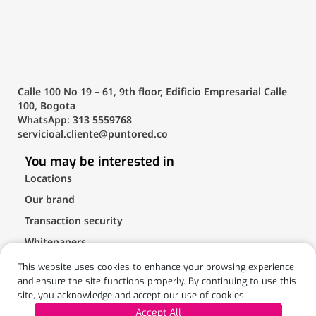
Calle 100 No 19 – 61, 9th floor, Edificio Empresarial Calle
100, Bogota
WhatsApp: 313 5559768
servicioal.cliente@puntored.co
You may be interested in
Locations
Our brand
Transaction security
Whitepapers
FAQS
This website uses cookies to enhance your browsing experience
and ensure the site functions properly. By continuing to use this
Collaborators
site, you acknowledge and accept our use of cookies.
Internal Management Protal
Accept All